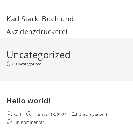
Zum
Inhalt
Karl Stark, Buch und
springen
Akzidenzdruckerei
Uncategorized
>
Uncategorized
Hello world!
Beitrags-
Beitrag
Beitrags-
Karl
Februar 18, 2024
Uncategorized
Autor:
veröffentlicht:
Kategorie:
Beitrags-
Ein Kommentar
Kommentare: